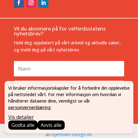
Vil du abonnere på For velferdsstatens
nyhetsbrev?
Hold deg oppdatert på vårt arbeid og aktuelle saker,
og meld deg på vårt nyhetsbrev.
Navn
E-
Vi bruker informasjonskapsler for å forbedre din opplevelse
post
på nettstedet vårt. For mer informasjon om hvordan vi
håndterer dataene dine, vennligst se vår
Meld meg på
personvernerklæring
.
Vis detaljer
Godta alle
Avvis alle
Copyright 2019 Alle rettigheter forbeholdes
– Laget
av
Gjerholm Design AS